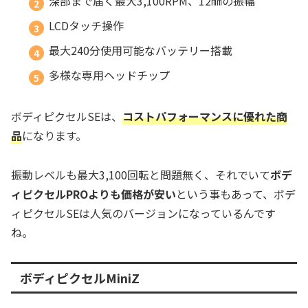
深部まで届く最大3,100RPM、12㎜の振幅
LCDタッチ操作
最大240分使用可能なバッテリー搭載
多様な専用ヘッドチップ
ボディピクセルSEは、
コストパフォーマンスに優れた商
品
になります。
振動レベルも最大3,100回転と問題無く、それでいて
ボデ
ィピクセルPROよりも価格が安い
という事もあって、ボデ
ィピクセルSEは人気のバージョンになっているんです
ね。
ボディピクセルMiniZ