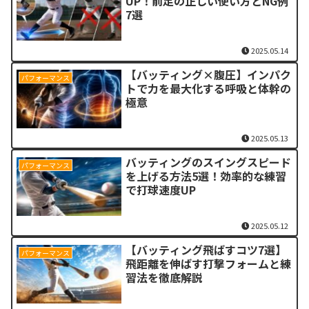
UP！前足の正しい使い方とNG例
7選
2025.05.14
【バッティング×腹圧】インパク
パフォーマンス
トで力を最大化する呼吸と体幹の
極意
2025.05.13
バッティングのスイングスピード
パフォーマンス
を上げる方法5選！効率的な練習
で打球速度UP
2025.05.12
【バッティング飛ばすコツ7選】
パフォーマンス
飛距離を伸ばす打撃フォームと練
習法を徹底解説