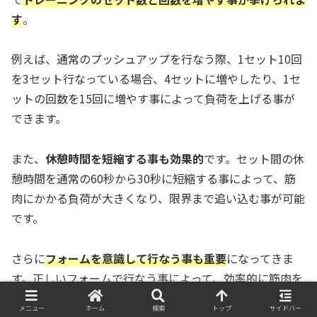
す
。
例えば、通常のプッシュアップを行なう際、1セット10回
を3セット行なっている場合、4セットに増やしたり、1セ
ットの回数を15回に増やす事によって負荷を上げる事が
できます。
また、
休憩時間を短縮する事も効果的
です。セット間の休
憩時間を通常の60秒から30秒に短縮する事によって、筋
肉にかかる負荷が大きくなり、限界まで追い込む事が可能
です。
さらに
フォームを意識して行なう事も重要
になってきま
す。正しいフォームで行なう事によって、効率的に筋肉を
鍛える事ができて、怪我のリスクも減少させる事ができる
メニュー
ホーム
検索
トップ
サイドバー