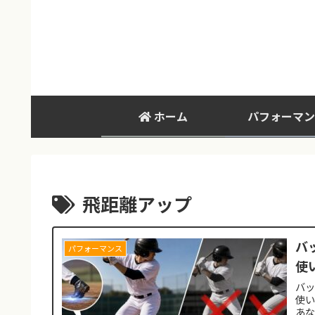
ホーム
パフォーマン
飛距離アップ
バ
パフォーマンス
使
バ
使い
あ