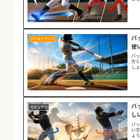
バ
パフォーマンス
使
バ
方
しょ
バ
モビリティ
し
バ
い
ょう