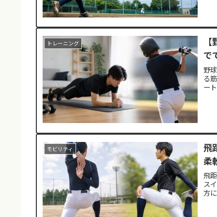
【
トレーニング
で
野
る筋
ー
飛
モビリティ
柔
飛
ス
方