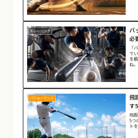
バ
トレーニング
必
「
で
を
ね。
飛
パフォーマンス
す
飛
5つ
ト