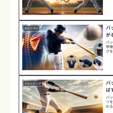
バ
モビリティ
が
バ
甲骨
グ
バ
トレーニング
ば
バッ
ツ
わ