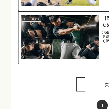
【
トレーニング
た
飛
を紹
く
次
1